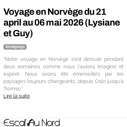
Voyage en Norvège du 21
april au 06 mai 2026 (Lysiane
et Guy)
témoignage
"Notre voyage en Norvège s'est déroulé pendant
deux semaines comme nous l'avions imaginé et
espéré. Nous avons été émerveillés par les
paysages toujours changeants, depuis Oslo jusqu'à
Tromso."
Lire la suite